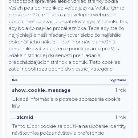
prispôsobiť správanie alebo vzhľad stránky podľa
Vašich potrieb, napríklad voľba jazyka.
Vďaka týmto
cookies môžu majitelia aj developeri webu viac
porozumieť správaniu užívateľov a vyvijať stránku tak,
aby bola čo najviac prozákaznícka. Teda aby ste čo
najrýchlejšie našli hľadaný tovar alebo čo najľahšie
dokončili jeho nákup.
Tieto informácie umožnia
personalizovať zobrazenie ponúk priamo pre Vás
vďaka historickej skúsenosti prehliadania
predchádzajúcich stránok a ponúk.
Tieto cookies
zatiaľ neboli roztriedené do vlastnej kategórie.
Účel
Vypršanie
show_cookie_message
1 rok
Ukladá informácie o potrebe zobrazenia cookie
lišty
__zlcmid
1 rok
Tento súbor cookie sa používa na uloženie identity
návštevníka počas návštev a preferencie