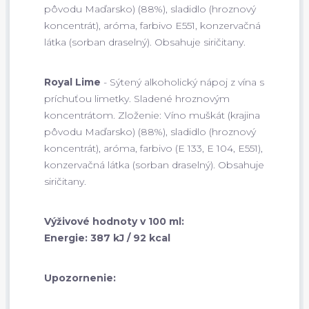
pôvodu Maďarsko) (88%), sladidlo (hroznový
koncentrát), aróma, farbivo E551, konzervačná
látka (sorban draselný). Obsahuje siričitany.
Royal Lime
- Sýtený alkoholický nápoj z vína s
príchuťou limetky. Sladené hroznovým
koncentrátom. Zloženie: Víno muškát (krajina
pôvodu Maďarsko) (88%), sladidlo (hroznový
koncentrát), aróma, farbivo (E 133, E 104, E551),
konzervačná látka (sorban draselný). Obsahuje
siričitany.
Výživové hodnoty v 100 ml:
Energie: 387 kJ / 92 kcal
Upozornenie: