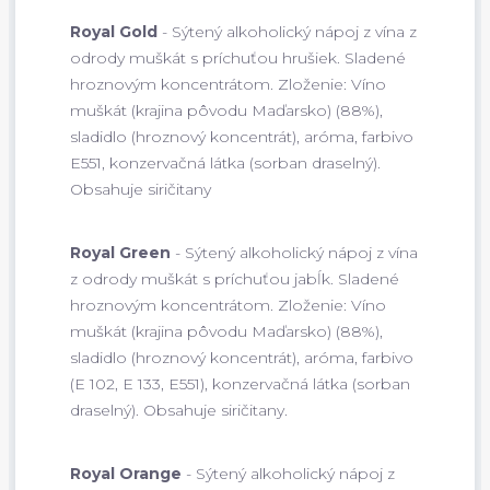
Royal Gold
- Sýtený alkoholický nápoj z vína z
odrody muškát s príchuťou hrušiek. Sladené
hroznovým koncentrátom. Zloženie: Víno
muškát (krajina pôvodu Maďarsko) (88%),
sladidlo (hroznový koncentrát), aróma, farbivo
E551, konzervačná látka (sorban draselný).
Obsahuje siričitany
Royal Green
- Sýtený alkoholický nápoj z vína
z odrody muškát s príchuťou jabĺk. Sladené
hroznovým koncentrátom. Zloženie: Víno
muškát (krajina pôvodu Maďarsko) (88%),
sladidlo (hroznový koncentrát), aróma, farbivo
(E 102, E 133, E551), konzervačná látka (sorban
draselný). Obsahuje siričitany.
Royal Orange
- Sýtený alkoholický nápoj z