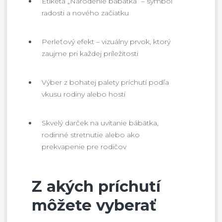
Etiketa „Narodenie bábätka“ – symbol
radosti a nového začiatku
Perleťový efekt – vizuálny prvok, ktorý
zaujme pri každej príležitosti
Výber z bohatej palety príchutí podľa
vkusu rodiny alebo hostí
Skvelý darček na uvítanie bábätka,
rodinné stretnutie alebo ako
prekvapenie pre rodičov
Z akých príchutí
môžete vyberať