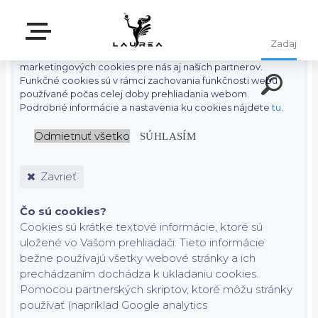
S cieľom uľahčiť používateľom používať naše webové
stránky využívame cookies. Kliknutím na tlačidlo "Súhlasím"
súhlasíte s použitím preferenčných, štatistických aj
marketingových cookies pre nás aj našich partnerov.
Funkčné cookies sú v rámci zachovania funkčnosti webu
používané počas celej doby prehliadania webom.
Podrobné informácie a nastavenia ku cookies nájdete
tu
.
Odmietnuť všetko
SÚHLASÍM
Zavrieť
Čo sú cookies?
Cookies sú krátke textové informácie, ktoré sú
uložené vo Vašom prehliadači. Tieto informácie
bežne používajú všetky webové stránky a ich
prechádzaním dochádza k ukladaniu cookies.
Pomocou partnerských skriptov, ktoré môžu stránky
používať (napríklad Google analytics