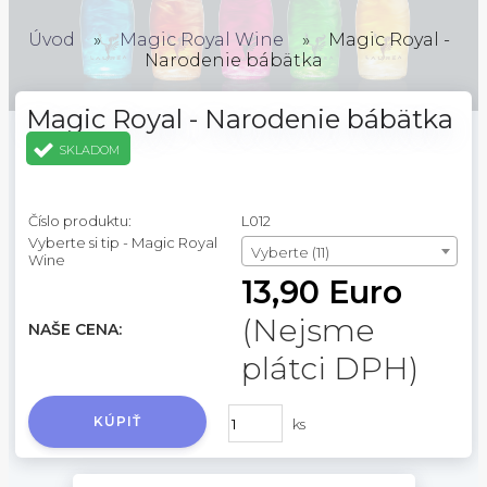
Úvod
»
Magic Royal Wine
»
Magic Royal -
Narodenie bábätka
Magic Royal - Narodenie bábätka
SKLADOM
Číslo produktu:
L012
Vyberte si tip - Magic Royal
Vyberte (11)
Wine
13,90 Euro
(Nejsme
NAŠE CENA:
plátci DPH)
KÚPIŤ
ks