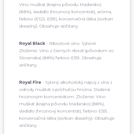
Víno muškát (krajina pôvodu Maďarsko)
(88%), sladidlo (hroznový koncentrát), aróma,
farbivo (E122, E551), konzervačná látka (sorban
draselný). Obsahuje siričitany.
Royal Black
- Ríbezlové víno. Sýtené.
Zloženie: Víno z čiernych ríbezlí (pôvodom zo
Slovenska) (88%) farbivo E551. Obsahuje
siričitany.
Royal Fire
- Sýtený alkoholický nápoj z vína z
odrody muškát s príchuťou hrozna. Sladené
hroznovým koncentrátom. Zloženie: Víno
muškát (krajina pôvodu Maďarsko) (88%),
sladidlo (hroznový koncentrát), farbivo E551,
konzervačná látka (sorban draselný). Obsahuje
siričitany.