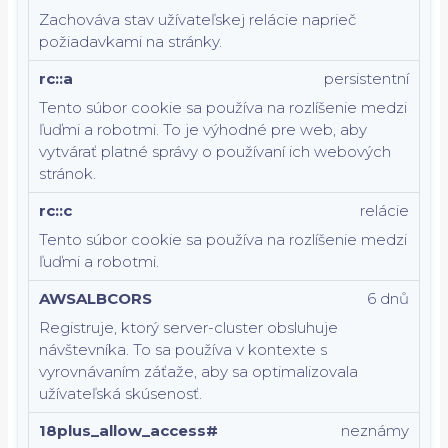
Zachováva stav užívateľskej relácie naprieč
požiadavkami na stránky.
rc::a
persistentní
Tento súbor cookie sa používa na rozlíšenie medzi
ľuďmi a robotmi. To je výhodné pre web, aby
vytvárať platné správy o používaní ich webových
stránok.
rc::c
relácie
Tento súbor cookie sa používa na rozlíšenie medzi
ľuďmi a robotmi.
AWSALBCORS
6 dnů
Registruje, ktorý server-cluster obsluhuje
návštevníka. To sa používa v kontexte s
vyrovnávaním záťaže, aby sa optimalizovala
užívateľská skúsenosť.
18plus_allow_access#
neznámy