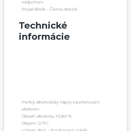
nádychom
Royal Black – Čierna ríbezľa
Technické
informácie
Perlivý alkoholický nápoj s perleťovým
efektom
Obsah alkoholu: 10,80 %
Objem: 0,75 l
Uzáver: BVS – šroubovací uzávěr