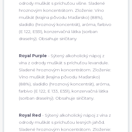
odrody muškát s príchuťou višne. Sladené
hroznovým koncentrátom. Zloženie: Víno
muškát (krajina pôvodu Maďarsko) (88%),
sladidlo (hroznový koncentrát), aróma, farbivo
(E 122, E551), konzervačná látka (sorban
draselný). Obsahuje siričitany
Royal Purple
- Sýtený alkoholický nápoj z
vína z odrody muškát s príchuťou levandule.
Sladené hroznovým koncentrátom. Zloženie:
Víno muškát (krajina pôvodu Maďarsko)
(88%), sladidlo (hroznový koncentrát), aróma,
farbivo (E 122, E 133, E551), konzervačná látka
(sorban draselný). Obsahuje siričitany.
Royal Red
- Sýtený alkoholický nápoj z vína z
odrody muškát s príchuťou lesných jahôd.
Sladené hroznovým koncentrátom. Zloženie: