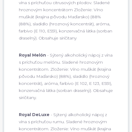
vína s príchuťou citrusových plodov. Sladené
hroznovým koncentrátom Zloženie: Víno
muškát (krajina pôvodu Maďarsko) (88%
(88%), sladidlo (hroznový koncentrát), aróma,
farbivo (E 110, E551), konzervačná látka (sorban
draselný). Obsahuje siričitany
Royal Melón
- Sýtený alkoholický nápoj z vína
s príchuťou melónu. Sladené hroznovým
koncentrátom. Zloženie: Víno muškát (krajina
pôvodu Maďarsko) (88%), sladidlo (hroznový
koncentrát), aróma, farbivo (E 102, E 123, E551),
konzervačná látka (sorban draselný). Obsahuje
siričitany.
Royal DeLuxe
- Sýtený alkoholický nápoj z
vína s príchuťou rumu. Sladené hroznovým
koncentrátom. Zloženie: Víno muškát (krajina