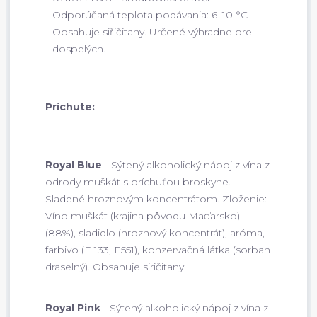
Odporúčaná teplota podávania: 6–10 °C
Obsahuje siřičitany. Určené výhradne pre
dospelých.
Príchute:
Royal Blue
- Sýtený alkoholický nápoj z vína z
odrody muškát s príchuťou broskyne.
Sladené hroznovým koncentrátom. Zloženie:
Víno muškát (krajina pôvodu Maďarsko)
(88%), sladidlo (hroznový koncentrát), aróma,
farbivo (E 133, E551), konzervačná látka (sorban
draselný). Obsahuje siričitany.
Royal Pink
- Sýtený alkoholický nápoj z vína z