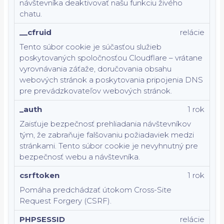
návštevníka deaktivovať našu funkciu živého
chatu.
__cfruid
relácie
Tento súbor cookie je súčasťou služieb
poskytovaných spoločnosťou Cloudflare – vrátane
vyrovnávania záťaže, doručovania obsahu
webových stránok a poskytovania pripojenia DNS
pre prevádzkovateľov webových stránok.
_auth
1 rok
Zaisťuje bezpečnosť prehliadania návštevníkov
tým, že zabraňuje falšovaniu požiadaviek medzi
stránkami. Tento súbor cookie je nevyhnutný pre
bezpečnosť webu a návštevníka.
csrftoken
1 rok
Pomáha predchádzať útokom Cross-Site
Request Forgery (CSRF).
PHPSESSID
relácie