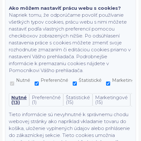
Ako môžem nastaviť prácu webu s cookies?
Napriek tomu, že odporúčame povoliť používanie
všetkých typov cookies, prácu webu s nimi môžete
nastaviť podľa vlastných preferencií pomocou
checkboxov zobrazených nižšie. Po odsúhlasení
nastavenia práce s cookies môžete zmeniť svoje
rozhodnutie zmazaním či editáciou cookies priamo v
nastavení Vášho prehliadača. Podrobnejšie
informácie k premazaniu cookies nájdete v
Pomocníkovi Vášho prehliadača.
Nutné
Preferenčné
Štatistické
Marketingov
Nutné
Preferenčné
Štatistické
Marketingové
Nek
(13)
(1)
(15)
(15)
(7)
Tieto informácie sú nevyhnutné k správnemu chodu
webovej stránky ako napríklad vkladanie tovaru do
košíka, uloženie vyplnených údajov alebo prihlásenie
do zákazníckej sekcie.
Tieto cookies umožnia