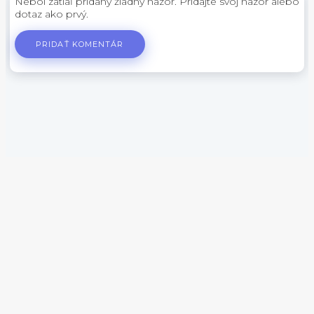
Nebol zatiaľ pridaný žiadny názor. Pridajte svoj názor alebo
dotaz ako prvý.
PRIDAŤ KOMENTÁR
0
Do
košíka